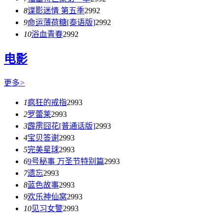
8
谍影迷情 第五季
2992
9
命运薄荷糖[泰语版]
2992
10
浴血青春
2992
电影
更多
>
1
疯狂的戒指
2993
2
罗蕾莱
2993
3
霹雳囧花[普通话版]
2993
4
宝贝答谢
2993
5
完美星球
2993
6
9号秘事 万圣节特别篇
2993
7
遗忘
2993
8
蓝色故事
2993
9
欢乐神仙窝
2993
10
见习女警
2993