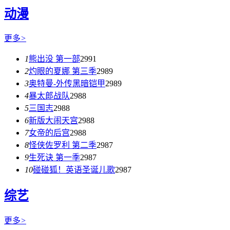
动漫
更多
>
1
熊出没 第一部
2991
2
灼眼的夏娜 第三季
2989
3
奥特曼-外传黑暗铠甲
2989
4
暴太郎战队
2988
5
三国志
2988
6
新版大闹天宫
2988
7
女帝的后宫
2988
8
怪侠佐罗利 第二季
2987
9
生死诀 第一季
2987
10
碰碰狐！英语圣诞儿歌
2987
综艺
更多
>