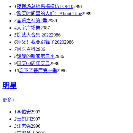
1
夜现场总统恶搞模仿TOP10
2991
2
购买时间里的人们：About Time
2989
3
音乐之神第2季
2989
4
大宇广场舞
2987
5
综艺大合集 2022
2986
6
师父！我要跳舞了2020
2986
7
问医百科
2986
8
暖暖的新家第三季
2986
9
国庆60周年庆典
2986
10
忘不了餐厅第一季
2986
明星
更多
>
1
李佑安
2997
2
王鹤润
2997
3
江志强
2996