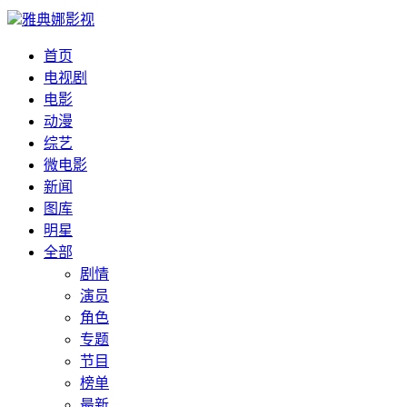
雅典娜影视
首页
电视剧
电影
动漫
综艺
微电影
新闻
图库
明星
全部
剧情
演员
角色
专题
节目
榜单
最新