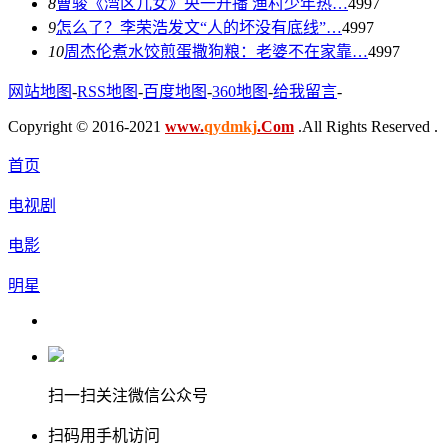
8
曹骏《湾区儿女》央一开播 渔村少年热…
4997
9
怎么了？李荣浩发文“人的坏没有底线”…
4997
10
周杰伦煮水饺煎蛋撒狗粮：老婆不在家靠…
4997
网站地图
-
RSS地图
-
百度地图
-
360地图
-
给我留言
-
Copyright © 2016-2021
www.
qydmkj
.Com
.All Rights Reserved .
首页
电视剧
电影
明星
扫一扫关注微信公众号
扫码用手机访问