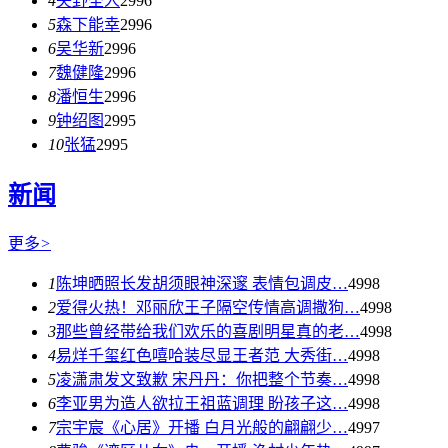
4
矢野圣人
2996
5
森下能幸
2996
6
吴华新
2996
7
魏健隆
2996
8
潘恒生
2996
9
钟绍图
2995
10
张猛
2995
新闻
更多
>
1
陈坤晒照长发胡须眼神深邃 表情包调皮…
4998
2
爱得火热！邓丽欣王子隔空传情高调撒狗…
4998
3
那些曾经带给我们欢乐的喜剧明星真的老…
4998
4
易烊千玺红色嘻哈装尽显王者范 大秀街…
4998
5
凌潇肃发文致歉 宋丹丹：你把整个节奏…
4998
6
李亚男为造人欲拉王祖蓝调理 盼孩子这…
4998
7
宗宇宸《心居》开播 白月光般的翩翩少…
4997