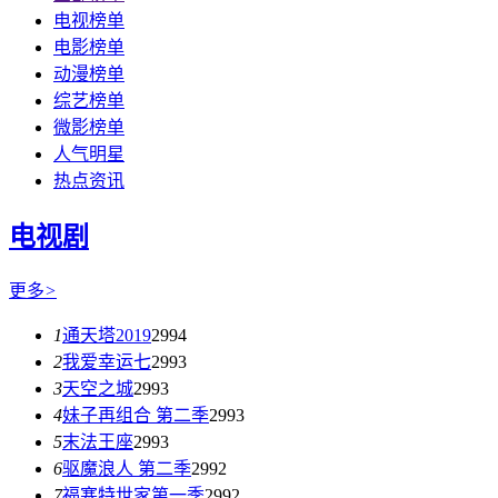
电视榜单
电影榜单
动漫榜单
综艺榜单
微影榜单
人气明星
热点资讯
电视剧
更多
>
1
通天塔2019
2994
2
我爱幸运七
2993
3
天空之城
2993
4
妹子再组合 第二季
2993
5
末法王座
2993
6
驱魔浪人 第二季
2992
7
福塞特世家第一季
2992