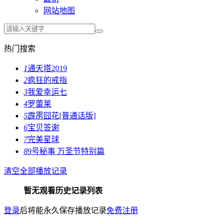
网站地图
热门搜索
1
通天塔2019
2
疯狂的戒指
3
我爱幸运七
4
罗蕾莱
5
霹雳囧花[普通话版]
6
宝贝答谢
7
完美星球
8
9号秘事 万圣节特别篇
清空全部播放记录
暂无观看历史记录列表
登录
后将能永久保存播放记录
免费注册